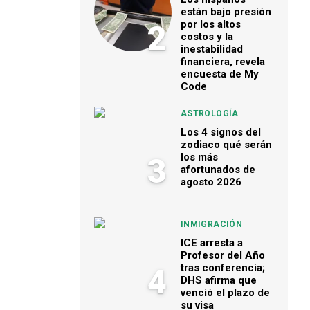
están bajo presión
por los altos
2
costos y la
inestabilidad
financiera, revela
encuesta de My
Code
ASTROLOGÍA
Los 4 signos del
zodiaco qué serán
los más
3
afortunados de
agosto 2026
INMIGRACIÓN
ICE arresta a
Profesor del Año
tras conferencia;
4
DHS afirma que
venció el plazo de
su visa