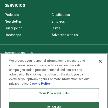
SERVICIOS
Podcasts
Clasificados
Newsletter
Empleos
Suscripción
Clima
Horóscopo
Advertise with us
Acerca de nosotros
Politica de privacidad
We process your personal information to measure and
improve our sites and service, to assist our marketing
Pautas Editoriales
campaigns and to provide personalised content and
AdChoices
advertising. By clicking the button on the right, you can
exercise your privacy rights. For more information see our
Advertise with us
privacy notice
Cookie Policy
Newsletters
Sitemap
Your Privacy Rights
Reject All