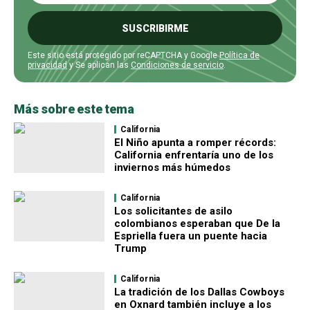
SUSCRIBIRME
Este sitio está protegido por reCAPTCHA y Google
Política de
privacidad
y Se aplican las
Condiciones de servicio
.
Más sobre este tema
California
El Niño apunta a romper récords:
California enfrentaría uno de los
inviernos más húmedos
California
Los solicitantes de asilo
colombianos esperaban que De la
Espriella fuera un puente hacia
Trump
California
La tradición de los Dallas Cowboys
en Oxnard también incluye a los