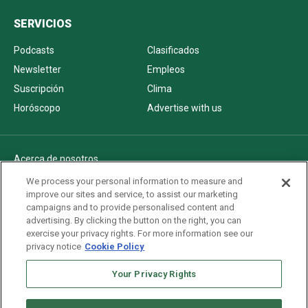
SERVICIOS
Podcasts
Clasificados
Newsletter
Empleos
Suscripción
Clima
Horóscopo
Advertise with us
Acerca de nosotros
Politica de privacidad
We process your personal information to measure and
improve our sites and service, to assist our marketing
Pautas Editoriales
campaigns and to provide personalised content and
AdChoices
advertising. By clicking the button on the right, you can
exercise your privacy rights. For more information see our
Advertise with us
privacy notice
Cookie Policy
Newsletters
Your Privacy Rights
Sitemap