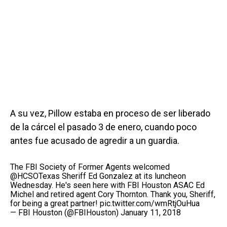
A su vez, Pillow estaba en proceso de ser liberado
de la cárcel el pasado 3 de enero, cuando poco
antes fue acusado de agredir a un guardia.
The FBI Society of Former Agents welcomed
@HCSOTexas
Sheriff Ed Gonzalez at its luncheon
Wednesday. He's seen here with FBI Houston ASAC Ed
Michel and retired agent Cory Thornton. Thank you, Sheriff,
for being a great partner!
pic.twitter.com/wmRtjOuHua
— FBI Houston (@FBIHouston)
January 11, 2018