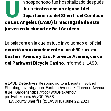
U
n sospechoso fue hospitalizado después
de un
tiroteo con un alguacil del
Departamento del Sheriff del Condado
de Los Ángeles (LASD) la madrugada de este
jueves en la ciudad de Bell Gardens
.
La balacera en la que estuvo involucrado el oficial
ocurrió aproximadamente a las 4:30 a.m. en
Eastern Avenue y East Florence Avenue, cerca
del Parkwest Bicycle Casino
, informó el LASD.
#LASD
Detectives Responding to a Deputy Involved
Shooting Investigation, Eastern Avenue / Florence Avenue
#Bell
Gardens
https://t.co/WXDPakAmcC
pic.twitter.com/AVyO0t9V88
— LA County Sheriffs (@LASDHQ)
June 22, 2023