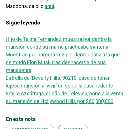
Maddona, da clic
aquí
.
Sigue leyendo:
Hijo de Talina Fernández muestra por dentro la
mansión donde su mamá practicaba santería
Muestran por primera vez por dentro casa a la que
se mudó Elon Musk tras deshacerse de sus
mansiones
Estrella de ‘Beverly Hills, 90210’ pasa de tener
lujosa mansión a ‘vivir’ en sencilla casa rodante
Emilio Azcárraga, dueño de Televisa, pone a la venta
su mansión de Hollywood Hills por $60,000,000
En esta nota