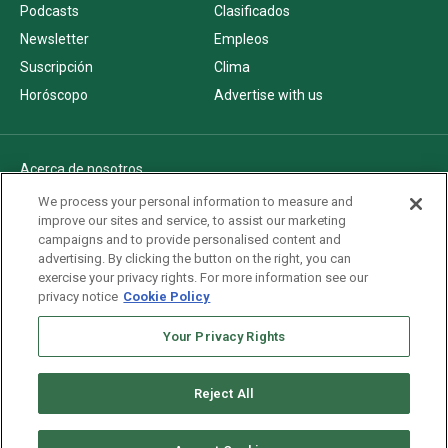
Podcasts
Clasificados
Newsletter
Empleos
Suscripción
Clima
Horóscopo
Advertise with us
Acerca de nosotros
Politica de privacidad
We process your personal information to measure and
improve our sites and service, to assist our marketing
Pautas Editoriales
campaigns and to provide personalised content and
AdChoices
advertising. By clicking the button on the right, you can
exercise your privacy rights. For more information see our
Advertise with us
privacy notice
Cookie Policy
Newsletters
Your Privacy Rights
Sitemap
Reject All
Copyright © 2026. All rights reserved