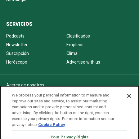
SERVICIOS
Podcasts
Clasificados
Newsletter
Empleos
Suscripción
Clima
Horóscopo
Advertise with us
Acerca de nosotros
Politica de privacidad
We process your personal information to measure and
improve our sites and service, to assist our marketing
Pautas Editoriales
campaigns and to provide personalised content and
AdChoices
advertising. By clicking the button on the right, you can
exercise your privacy rights. For more information see our
Advertise with us
privacy notice
Cookie Policy
Newsletters
Sitemap
Your Privacy Rights