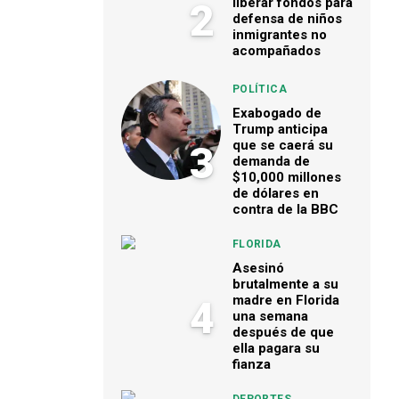
liberar fondos para
2
defensa de niños
inmigrantes no
acompañados
POLÍTICA
Exabogado de
Trump anticipa
que se caerá su
3
demanda de
$10,000 millones
de dólares en
contra de la BBC
FLORIDA
Asesinó
brutalmente a su
madre en Florida
4
una semana
después de que
ella pagara su
fianza