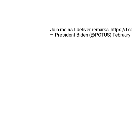
Join me as I deliver remarks.
https://t
— President Biden (@POTUS)
February 