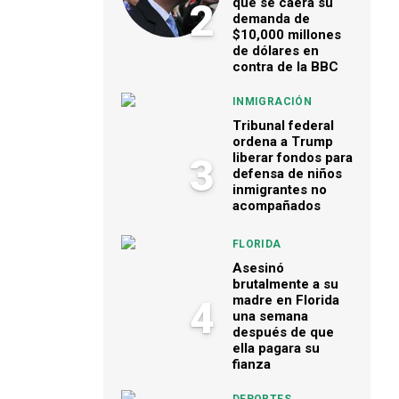
que se caerá su
2
demanda de
$10,000 millones
de dólares en
contra de la BBC
INMIGRACIÓN
Tribunal federal
ordena a Trump
liberar fondos para
3
defensa de niños
inmigrantes no
acompañados
FLORIDA
Asesinó
brutalmente a su
madre en Florida
4
una semana
después de que
ella pagara su
fianza