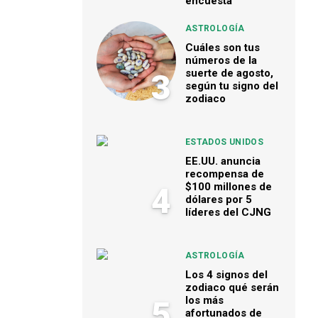
encuesta
ASTROLOGÍA
Cuáles son tus
números de la
suerte de agosto,
3
según tu signo del
zodiaco
ESTADOS UNIDOS
EE.UU. anuncia
recompensa de
$100 millones de
4
dólares por 5
líderes del CJNG
ASTROLOGÍA
Los 4 signos del
zodiaco qué serán
los más
5
afortunados de