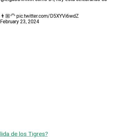
 👨🏼‍🦳
pic.twitter.com/D5XYVi6wdZ
February 23, 2024
ida de los Tigres?