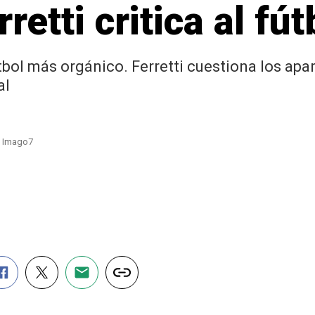
rretti critica al f
fútbol más orgánico. Ferretti cuestiona los a
al
 | Imago7