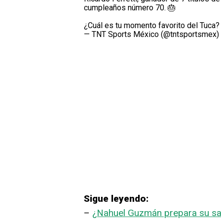
cumpleaños número 70. 🎂
¿Cuál es tu momento favorito del Tuca?
— TNT Sports México (@tntsportsmex)
Sigue leyendo:
–
¿Nahuel Guzmán prepara su sal