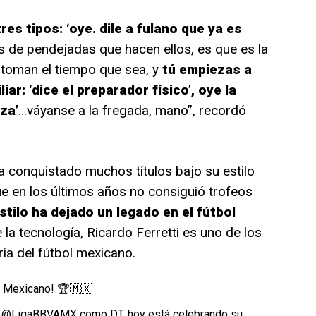
es tipos: ‘oye. dile a fulano que ya es
 de pendejadas que hacen ellos, es que es la
, toman el tiempo que sea, y
tú empiezas a
iar: ‘dice el preparador físico’, oye la
za’
…váyanse a la fregada, mano”, recordó
a conquistado muchos títulos bajo su estilo
ue en los últimos años no consiguió trofeos
stilo ha dejado un legado en el fútbol
 la tecnología, Ricardo Ferretti es uno de los
ia del fútbol mexicano.
ol Mexicano! 🏆🇲🇽
e
@LigaBBVAMX
como DT, hoy está celebrando su