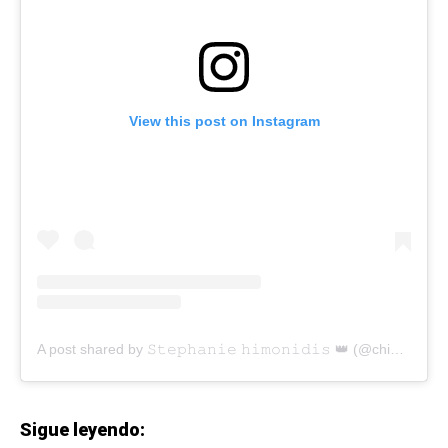
View this post on Instagram
A post shared by 𝚂𝚝𝚎𝚙𝚑𝚊𝚗𝚒𝚎 𝚑𝚒𝚖𝚘𝚗𝚒𝚍𝚒𝚜 👑 (@chiquibabyla)
Sigue leyendo: