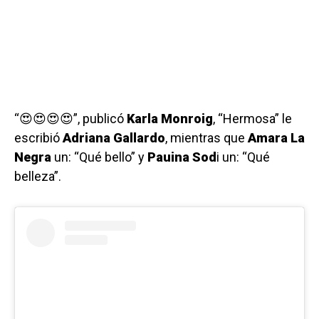
“😍😍😍😍”, publicó
Karla Monroig
, “Hermosa” le
escribió
Adriana Gallardo
, mientras que
Amara La
Negra
un: “Qué bello” y
Pauina Sod
i un: “Qué
belleza”.