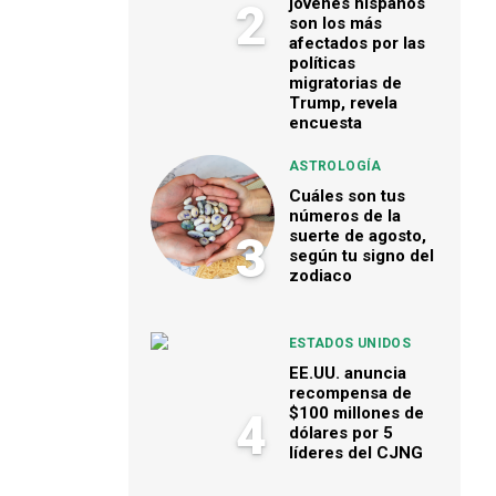
jóvenes hispanos
2
son los más
afectados por las
políticas
migratorias de
Trump, revela
encuesta
ASTROLOGÍA
Cuáles son tus
números de la
suerte de agosto,
3
según tu signo del
zodiaco
ESTADOS UNIDOS
EE.UU. anuncia
recompensa de
$100 millones de
4
dólares por 5
líderes del CJNG