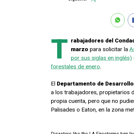
T
rabajadores del Condad
marzo
para solicitar la
A
por sus siglas en inglés)
forestales de enero
.
El
Departamento de Desarrollo
a los trabajadores, propietarios
propia cuenta, pero que no pudie
Palisades o Eaton, en la zona me
Disasters like the LA Firestorms turn l