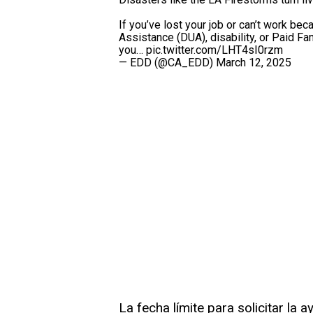
If you’ve lost your job or can’t work b
Assistance (DUA), disability, or Paid Fa
you…
pic.twitter.com/LHT4sI0rzm
— EDD (@CA_EDD)
March 12, 2025
La fecha límite para solicitar la 