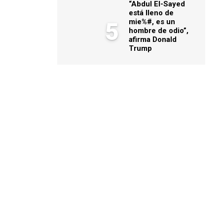
“Abdul El-Sayed
está lleno de
mie%#, es un
5
hombre de odio”,
afirma Donald
Trump