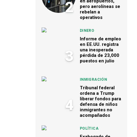
en aeropuertos,
2
pero aerolíneas se
rebelan a
operativos
DINERO
Informe de empleo
en EE.UU. registra
una inesperada
3
pérdida de 23,000
puestos en julio
INMIGRACIÓN
Tribunal federal
ordena a Trump
liberar fondos para
4
defensa de niños
inmigrantes no
acompañados
POLÍTICA
Exabogado de