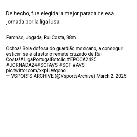
De hecho, fue elegida la mejor parada de esa
jornada por la liga lusa.
Farense, Jogada, Rui Costa, 88m
Ochoa! Bela defesa do guardião mexicano, a conseguir
esticar-se e afastar o remate cruzado de Rui
Costa!
#LigaPortugalBetclic
#EPOCA2425
#JORNADA24
#SCFAVS
#SCF
#AVS
pic.twitter.com/xkpILWqono
— VSPORTS ARCHIVE (@VsportsArchive)
March 2, 2025