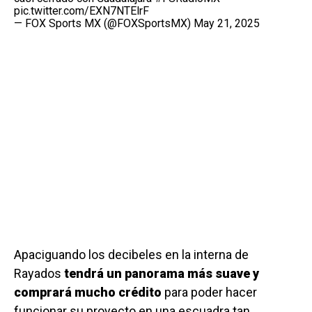
pic.twitter.com/EXN7NTElrF
— FOX Sports MX (@FOXSportsMX)
May 21, 2025
Apaciguando los decibeles en la interna de
Rayados
tendrá un panorama más suave y
comprará mucho crédito
para poder hacer
funcionar su proyecto en una escuadra tan