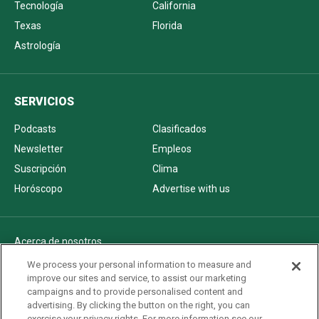
Tecnología
California
Texas
Florida
Astrología
SERVICIOS
Podcasts
Clasificados
Newsletter
Empleos
Suscripción
Clima
Horóscopo
Advertise with us
Acerca de nosotros
Politica de privacidad
We process your personal information to measure and
improve our sites and service, to assist our marketing
Pautas Editoriales
campaigns and to provide personalised content and
AdChoices
advertising. By clicking the button on the right, you can
exercise your privacy rights. For more information see our