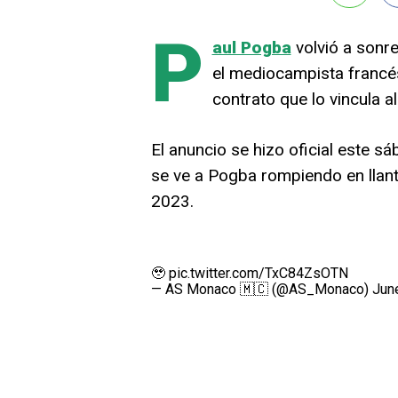
P
aul Pogba
volvió a sonre
el mediocampista francé
contrato que lo vincula a
El anuncio se hizo oficial este
se ve a Pogba rompiendo en llanto
2023.
🥹
pic.twitter.com/TxC84ZsOTN
— AS Monaco 🇲🇨 (@AS_Monaco)
Jun