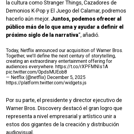
la cultura como Stranger Things, Cazadores de
Demonios K-Pop y El Juego del Calamar, podremos
hacerlo aún mejor.
Juntos, podemos ofrecer al
público más de lo que ama y ayudar a definir el
próximo siglo de la narrativa
“, añadió.
Today, Netflix announced our acquisition of Warner Bros.
Together, we’ll define the next century of storytelling,
creating an extraordinary entertainment offering for
audiences everywhere.
https://t.co/rXPFMNIs1A
pic.twitter.com/0pdsMUEob8
— Netflix (@netflix)
December 5, 2025
https://platform.twitter.com/widgets.js
Por su parte, el presidente y director ejecutivo de
Warner Bros. Discovery destacó el gran logro que
representa a nivel empresarial y artístico unir a
estos dos gigantes de la creación y distribución
audiovisual.