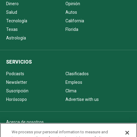
Dinero
Opinión
Salud
Autos
Tecnología
California
Texas
Florida
Astrología
SERVICIOS
Podcasts
Clasificados
Newsletter
Empleos
Suscripción
Clima
Horóscopo
Advertise with us
Acerca de nosotros
Politica de privacidad
We process your personal information to measure and