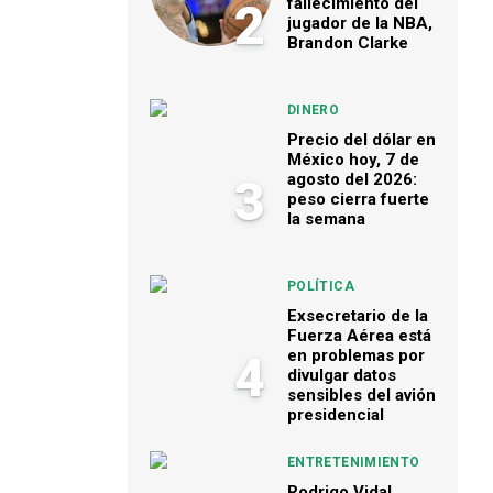
fallecimiento del
2
jugador de la NBA,
Brandon Clarke
DINERO
Precio del dólar en
México hoy, 7 de
agosto del 2026:
3
peso cierra fuerte
la semana
POLÍTICA
Exsecretario de la
Fuerza Aérea está
en problemas por
4
divulgar datos
sensibles del avión
presidencial
ENTRETENIMIENTO
Rodrigo Vidal