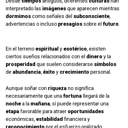
Desde
tiempos
antiguos, diferentes
culturas
han
interpretado las
imágenes
que aparecen mientras
dormimos
como señales del
subconsciente
,
advertencias o incluso
presagios
sobre el
futuro
.
En el terreno
espiritual
y
esotérico
, existen
ciertos sueños relacionados con el
dinero
y la
prosperidad
que suelen considerarse
símbolos
de
abundancia
,
éxito
y
crecimiento
personal.
Aunque soñar con
riqueza
no significa
necesariamente que una
fortuna
llegará de la
noche
a la
mañana
, sí puede representar una
etapa
favorable para atraer
oportunidades
económicas,
estabilidad
financiera y
reconocimiento
por el esfuerzo realizado.