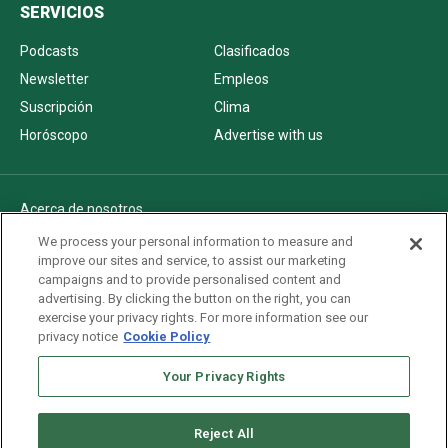
SERVICIOS
Podcasts
Clasificados
Newsletter
Empleos
Suscripción
Clima
Horóscopo
Advertise with us
Acerca de nosotros
Politica de privacidad
We process your personal information to measure and
improve our sites and service, to assist our marketing
Pautas Editoriales
campaigns and to provide personalised content and
AdChoices
advertising. By clicking the button on the right, you can
exercise your privacy rights. For more information see our
Advertise with us
privacy notice
Cookie Policy
Newsletters
Your Privacy Rights
Sitemap
Reject All