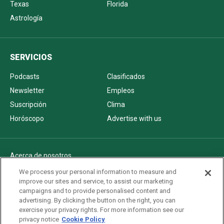
Texas
Florida
Astrología
SERVICIOS
Podcasts
Clasificados
Newsletter
Empleos
Suscripción
Clima
Horóscopo
Advertise with us
Acerca de nosotros
Politica de privacidad
We process your personal information to measure and
improve our sites and service, to assist our marketing
Pautas Editoriales
campaigns and to provide personalised content and
AdChoices
advertising. By clicking the button on the right, you can
exercise your privacy rights. For more information see our
Advertise with us
privacy notice
Cookie Policy