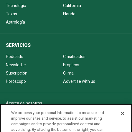
Tecnología
California
Texas
Florida
Astrología
SERVICIOS
Podcasts
Clasificados
Newsletter
Empleos
Suscripción
Clima
Horóscopo
Advertise with us
Acerca de nosotros
Politica de privacidad
We process your personal information to measure and
improve our sites and service, to assist our marketing
Pautas Editoriales
campaigns and to provide personalised content and
AdChoices
advertising. By clicking the button on the right, you can