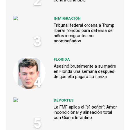
2
contra de la BBC
INMIGRACIÓN
Tribunal federal ordena a Trump
liberar fondos para defensa de
3
niños inmigrantes no
acompañados
FLORIDA
Asesinó brutalmente a su madre
en Florida una semana después
4
de que ella pagara su fianza
DEPORTES
La FMF aplica el “sí, señor”: Amor
incondicional y alineación total
5
con Gianni Infantino