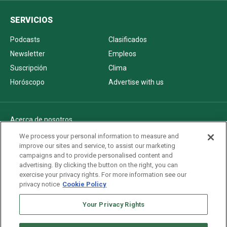
SERVICIOS
Podcasts
Clasificados
Newsletter
Empleos
Suscripción
Clima
Horóscopo
Advertise with us
Acerca de nosotros
Politica de privacidad
We process your personal information to measure and
improve our sites and service, to assist our marketing
Pautas Editoriales
campaigns and to provide personalised content and
AdChoices
advertising. By clicking the button on the right, you can
exercise your privacy rights. For more information see our
Advertise with us
privacy notice
Cookie Policy
Newsletters
Your Privacy Rights
Sitemap