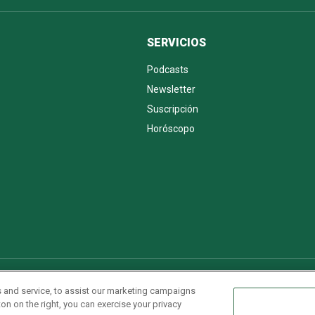
SERVICIOS
Podcasts
Newsletter
Suscripción
Horóscopo
AdChoices
Advertise with us
Newsletters
Sitemap
 and service, to assist our marketing campaigns
on on the right, you can exercise your privacy