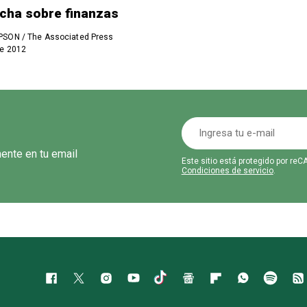
cha sobre finanzas
SON / The Associated Press
inion.com</a>
de 2012
mente en tu email
Este sitio está protegido por r
Condiciones de servicio
.