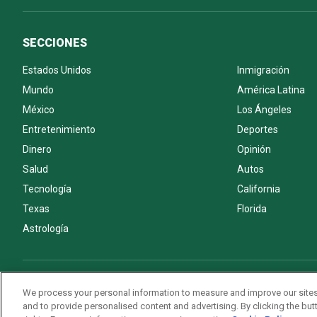
SECCIONES
Estados Unidos
Inmigración
Mundo
América Latina
México
Los Ángeles
Entretenimiento
Deportes
Dinero
Opinión
Salud
Autos
Tecnología
California
Texas
Florida
Astrología
Acerca de nosotros
Politica de privacidad
Pautas Editoriales
We process your personal information to measure and improve our sites
and to provide personalised content and advertising. By clicking the butt