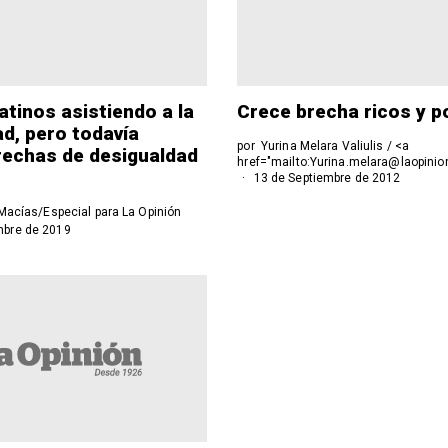
atinos asistiendo a la
Crece brecha ricos y p
ad, pero todavía
por
Yurina Melara Valiulis / <a
rechas de desigualdad
href="mailto:Yurina.melara@laopini
13 de Septiembre de 2012
Macías/Especial para La Opinión
mbre de 2019