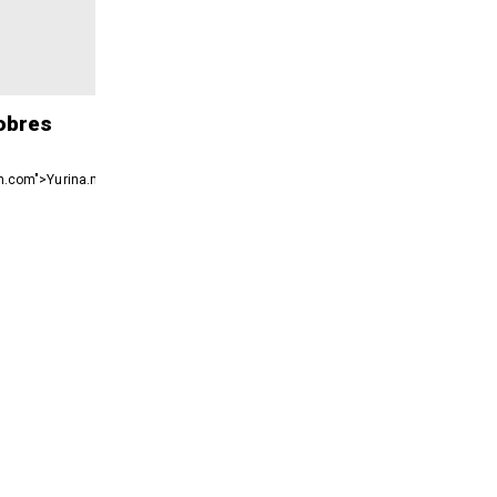
obres
on.com">Yurina.melara@laopinion.com</a>