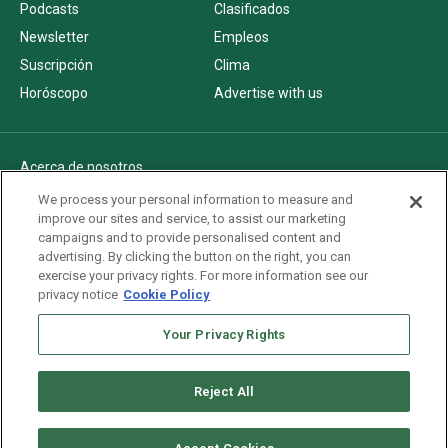
Podcasts
Clasificados
Newsletter
Empleos
Suscripción
Clima
Horóscopo
Advertise with us
Acerca de nosotros
Politica de privacidad
We process your personal information to measure and
improve our sites and service, to assist our marketing
Pautas Editoriales
campaigns and to provide personalised content and
AdChoices
advertising. By clicking the button on the right, you can
exercise your privacy rights. For more information see our
Advertise with us
privacy notice
Cookie Policy
Newsletters
Sitemap
Your Privacy Rights
Reject All
Copyright © 2026. All rights reserved