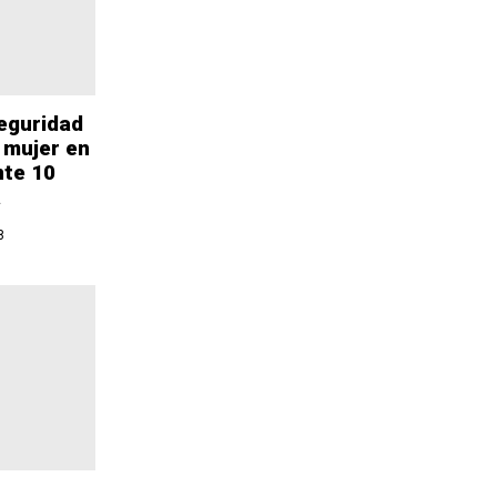
eguridad
 mujer en
nte 10
a
8