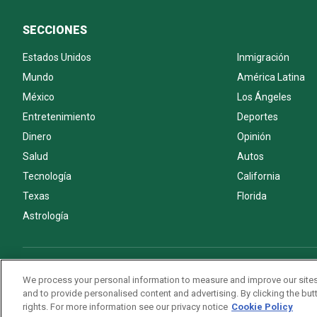
SECCIONES
Estados Unidos
Inmigración
Mundo
América Latina
México
Los Ángeles
Entretenimiento
Deportes
Dinero
Opinión
Salud
Autos
Tecnología
California
Texas
Florida
Astrología
Acerca de nosotros
Politica de privacidad
Pautas Editoriales
We process your personal information to measure and improve our sites
and to provide personalised content and advertising. By clicking the butt
rights. For more information see our privacy notice
Cookie Policy