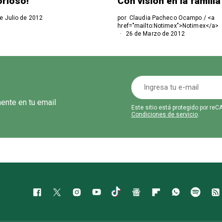
orioso!
Con visión en la familia
e Julio de 2012
por
Claudia Pacheco Ocampo / <a
href="mailto:Notimex">Notimex</a>
26 de Marzo de 2012
mente en tu email
Este sitio está protegido por r
Condiciones de servicio
.