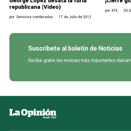
George López desata la furia
¡Cierre gl
republicana (Video)
por
EFE
03 d
por
Servicios combinados
17 de Julio de 2012
Suscríbete al boletín de Noticias
Recibe gratis las noticias más importantes diaria