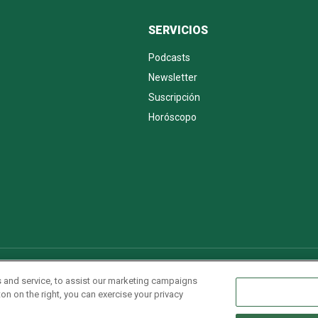
SERVICIOS
Podcasts
Newsletter
Suscripción
Horóscopo
AdChoices
Advertise with us
Newsletters
Sitemap
 and service, to assist our marketing campaigns
on on the right, you can exercise your privacy