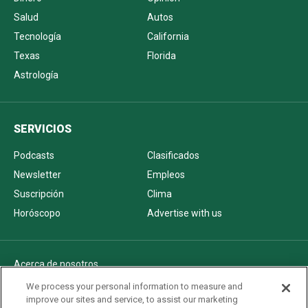
Salud
Autos
Tecnología
California
Texas
Florida
Astrología
SERVICIOS
Podcasts
Clasificados
Newsletter
Empleos
Suscripción
Clima
Horóscopo
Advertise with us
Acerca de nosotros
Politica de privacidad
We process your personal information to measure and
improve our sites and service, to assist our marketing
Pautas Editoriales