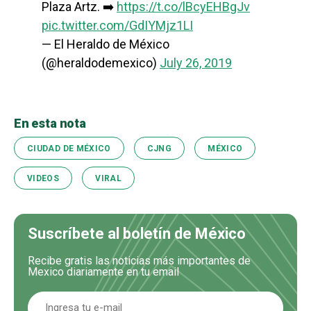
Plaza Artz. ➡️
https://t.co/lBcyEHBgJv
pic.twitter.com/GdIYMjz1LI
— El Heraldo de México
(@heraldodemexico)
July 26, 2019
En esta nota
CIUDAD DE MÉXICO
CJNG
MÉXICO
VIDEOS
VIRAL
Suscríbete al boletín de México
Recibe gratis las noticias más importantes de
Mexico diariamente en tu email