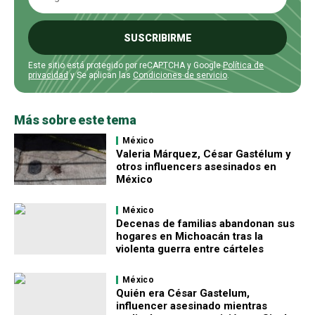
SUSCRIBIRME
Este sitio está protegido por reCAPTCHA y Google
Política de
privacidad
y Se aplican las
Condiciones de servicio
.
Más sobre este tema
México
Valeria Márquez, César Gastélum y
otros influencers asesinados en
México
México
Decenas de familias abandonan sus
hogares en Michoacán tras la
violenta guerra entre cárteles
México
Quién era César Gastelum,
influencer asesinado mientras