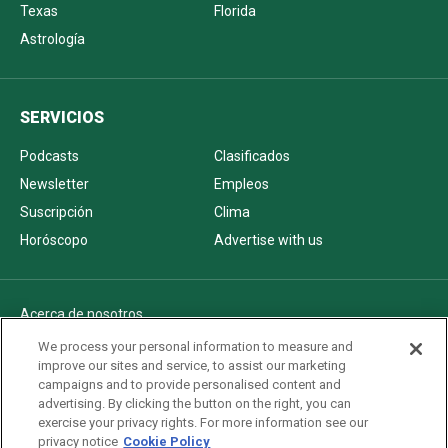
Texas
Florida
Astrología
SERVICIOS
Podcasts
Clasificados
Newsletter
Empleos
Suscripción
Clima
Horóscopo
Advertise with us
Acerca de nosotros
Politica de privacidad
We process your personal information to measure and
improve our sites and service, to assist our marketing
Pautas Editoriales
campaigns and to provide personalised content and
AdChoices
advertising. By clicking the button on the right, you can
exercise your privacy rights. For more information see our
Advertise with us
privacy notice
Cookie Policy