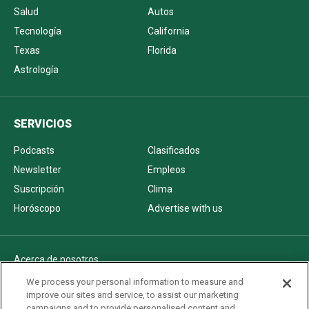
Salud
Autos
Tecnología
California
Texas
Florida
Astrología
SERVICIOS
Podcasts
Clasificados
Newsletter
Empleos
Suscripción
Clima
Horóscopo
Advertise with us
Acerca de nosotros
Politica de privacidad
We process your personal information to measure and
improve our sites and service, to assist our marketing
Pautas Editoriales
campaigns and to provide personalised content and