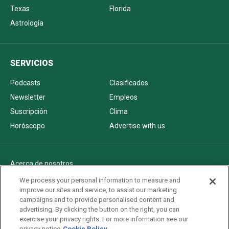
Texas
Florida
Astrología
SERVICIOS
Podcasts
Clasificados
Newsletter
Empleos
Suscripción
Clima
Horóscopo
Advertise with us
Acerca de nosotros
Politica de privacidad
We process your personal information to measure and
improve our sites and service, to assist our marketing
Pautas Editoriales
campaigns and to provide personalised content and
AdChoices
advertising. By clicking the button on the right, you can
exercise your privacy rights. For more information see our
Advertise with us
privacy notice
Cookie Policy