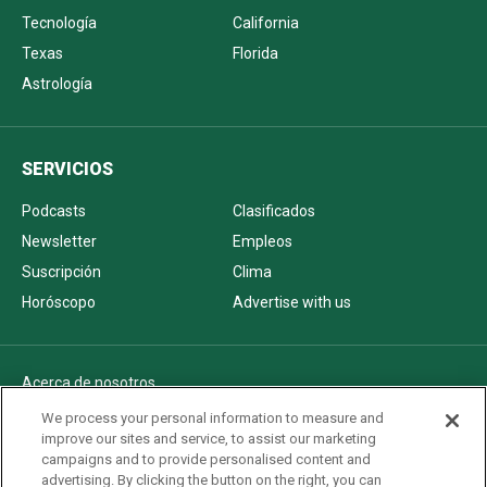
Tecnología
California
Texas
Florida
Astrología
SERVICIOS
Podcasts
Clasificados
Newsletter
Empleos
Suscripción
Clima
Horóscopo
Advertise with us
Acerca de nosotros
Politica de privacidad
We process your personal information to measure and
improve our sites and service, to assist our marketing
Pautas Editoriales
campaigns and to provide personalised content and
AdChoices
advertising. By clicking the button on the right, you can