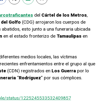
arcotraficantes
del
Cártel de los Metros
,
 del Golfo
(CDG) arrojaron los cuerpos de
 abatidos, esto junto a una funeraria ubicada
n
en el estado fronterizo de
Tamaulipas
en
iferentes medios locales, las víctimas
 recientes enfrentamientos entre el grupo al que
ste
(CDN) registrados en
Los
Guerra
por lo
uneraria
“
Rodríguez
” por sus cómplices.
mable/status/1225245533532409857