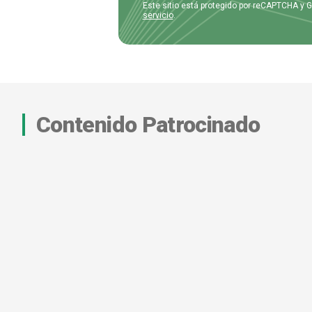
Este sitio está protegido por reCAPTCHA y 
servicio
.
Contenido Patrocinado