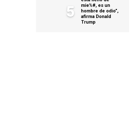
mie%#, es un
5
hombre de odio”,
afirma Donald
Trump