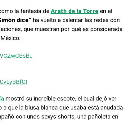
 como la fantasía de
Arath de la Torre
en el
Simón dice”
ha vuelto a calentar las redes con
caciones, que muestran por qué es considerada
 México.
B-VCZwCBsBu
-CvLyBBfCt
ía
mostró su increíble escote, el cual dejó ver
o a que la blusa blanca que usaba está anudada
mpañó con unos sexys shorts, una pañoleta en