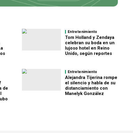
Entretenimiento
Tom Holland y Zendaya
a
celebran su boda en un
La
lujoso hotel en Reino
sos
Unido, según reportes
Entretenimiento
Alejandra Tijerina rompe
f
el silencio y habla de su
a de
distanciamiento con
l
Manelyk González
hubo