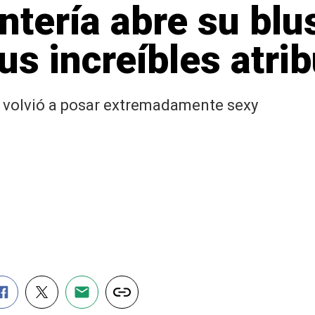
tería abre su blu
s increíbles atri
" volvió a posar extremadamente sexy