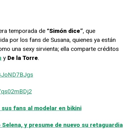
rcera temporada de
“Simón dice”
, que
da por los fans de Susana, quienes ya están
mo una sexy sirvienta; ella comparte créditos
s
y
De la Torre
.
B8JoND7BJgs
B7qs02mBDj2
 sus fans al modelar en bikini
 Selena, y presume de nuevo su retaguardia