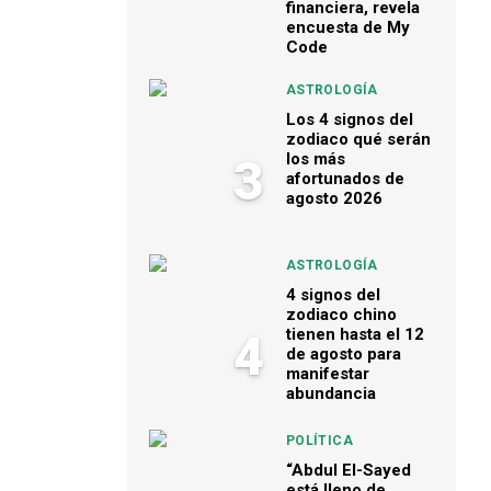
financiera, revela
encuesta de My
Code
ASTROLOGÍA
Los 4 signos del
zodiaco qué serán
los más
3
afortunados de
agosto 2026
ASTROLOGÍA
4 signos del
zodiaco chino
tienen hasta el 12
4
de agosto para
manifestar
abundancia
POLÍTICA
“Abdul El-Sayed
está lleno de