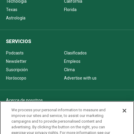
Tecnología
California
Texas
Florida
Astrología
SERVICIOS
Podcasts
Clasificados
Newsletter
Empleos
Suscripción
Clima
Horóscopo
Advertise with us
Acerca de nosotros
Politica de privacidad
We process your personal information to measure and
improve our sites and service, to assist our marketing
Pautas Editoriales
campaigns and to provide personalised content and
AdChoices
advertising. By clicking the button on the right, you can
exercise your privacy rights. For more information see our
Advertise with us