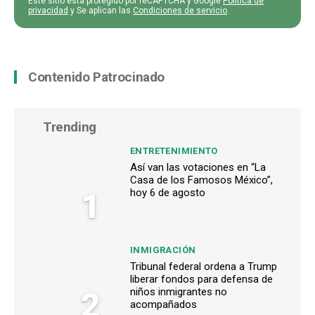
Este sitio está protegido por reCAPTCHA y Google
Política de
privacidad
y Se aplican las
Condiciones de servicio
.
Contenido Patrocinado
Trending
ENTRETENIMIENTO
Así van las votaciones en “La
Casa de los Famosos México”,
1
hoy 6 de agosto
INMIGRACIÓN
Tribunal federal ordena a Trump
liberar fondos para defensa de
2
niños inmigrantes no
acompañados