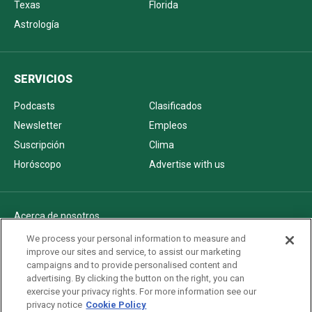
Texas
Florida
Astrología
SERVICIOS
Podcasts
Clasificados
Newsletter
Empleos
Suscripción
Clima
Horóscopo
Advertise with us
Acerca de nosotros
Politica de privacidad
We process your personal information to measure and
improve our sites and service, to assist our marketing
Pautas Editoriales
campaigns and to provide personalised content and
AdChoices
advertising. By clicking the button on the right, you can
exercise your privacy rights. For more information see our
Advertise with us
privacy notice
Cookie Policy