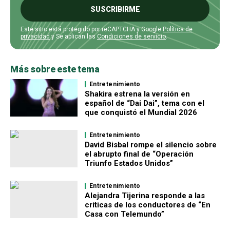
SUSCRIBIRME
Este sitio está protegido por reCAPTCHA y Google
Política de
privacidad
y Se aplican las
Condiciones de servicio
.
Más sobre este tema
Entretenimiento
Shakira estrena la versión en
español de “Dai Dai”, tema con el
que conquistó el Mundial 2026
Entretenimiento
David Bisbal rompe el silencio sobre
el abrupto final de “Operación
Triunfo Estados Unidos”
Entretenimiento
Alejandra Tijerina responde a las
críticas de los conductores de “En
Casa con Telemundo”