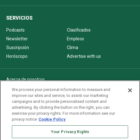
SERVICIOS
Podcasts
Clasificados
Newsletter
Empleos
Suscripción
Clima
Horóscopo
Advertise with us
Acerca de nosotros
Politica de privacidad
We process your personal information to measure and
improve our sites and service, to assist our marketing
Pautas Editoriales
campaigns and to provide personalised content and
AdChoices
advertising. By clicking the button on the right, you can
exercise your privacy rights. For more information see our
Advertise with us
privacy notice
Cookie Policy
Newsletters
Your Privacy Rights
Sitemap