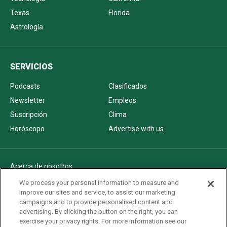
Texas
Florida
Astrología
SERVICIOS
Podcasts
Clasificados
Newsletter
Empleos
Suscripción
Clima
Horóscopo
Advertise with us
Acerca de nosotros
Politica de privacidad
We process your personal information to measure and
improve our sites and service, to assist our marketing
Pautas Editoriales
campaigns and to provide personalised content and
AdChoices
advertising. By clicking the button on the right, you can
exercise your privacy rights. For more information see our
Advertise with us