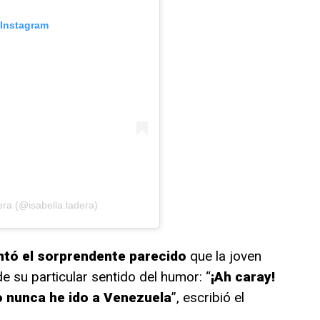
 Instagram
era (@isabella.ladera)
tó el sorprendente parecido
que la joven
e su particular sentido del humor: “
¡Ah caray!
o nunca he ido a Venezuela
”, escribió el