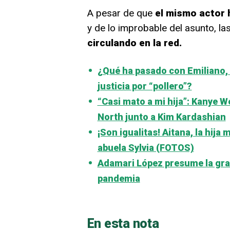
A pesar de que
el mismo actor 
y de lo improbable del asunto, 
circulando en la red.
¿Qué ha pasado con Emiliano, e
justicia por “pollero”?
“Casi mato a mi hija”: Kanye W
North junto a Kim Kardashian
¡Son igualitas! Aitana, la hija
abuela Sylvia (FOTOS)
Adamari López presume la gra
pandemia
En esta nota