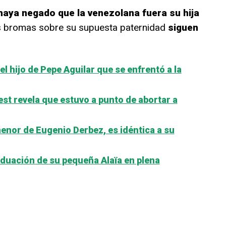
haya negado que la venezolana fuera su hija
las bromas sobre su supuesta paternidad
siguen
l hijo de Pepe Aguilar que se enfrentó a la
est revela que estuvo a punto de abortar a
 menor de Eugenio Derbez, es idéntica a su
duación de su pequeña Alaïa en plena