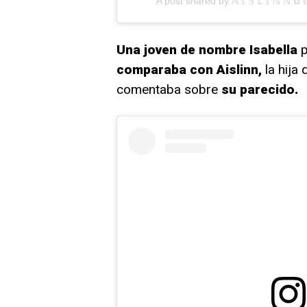
A post shared by 𝔸 𝕀 𝕊 𝕃 𝕀 ℕ ℕ 𝕕 
Una joven de nombre Isabella
p
comparaba con Aislinn,
la hija
comentaba sobre
su parecido.