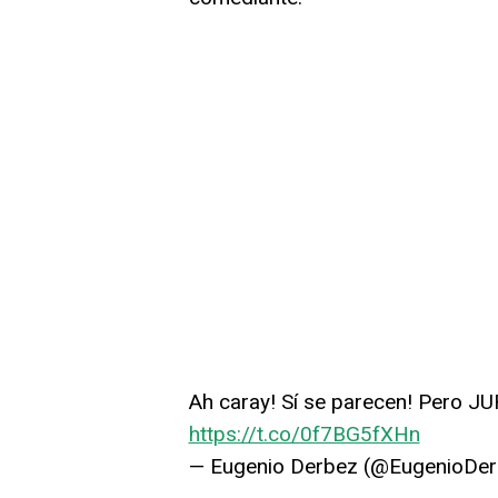
Ah caray! Sí se parecen! Pero J
https://t.co/0f7BG5fXHn
— Eugenio Derbez (@EugenioDe