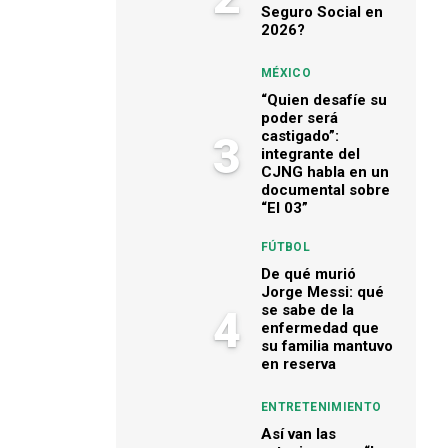
Seguro Social en
2026?
MÉXICO
“Quien desafíe su
poder será
castigado”:
3
integrante del
CJNG habla en un
documental sobre
“El 03”
FÚTBOL
De qué murió
Jorge Messi: qué
se sabe de la
4
enfermedad que
su familia mantuvo
en reserva
ENTRETENIMIENTO
Así van las