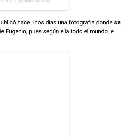
 𝕣 𝕓 𝕖 𝕫 (@aislinnderbez)
ublicó hace unos días una fotografía donde
se
 de Eugenio, pues según ella todo el mundo le