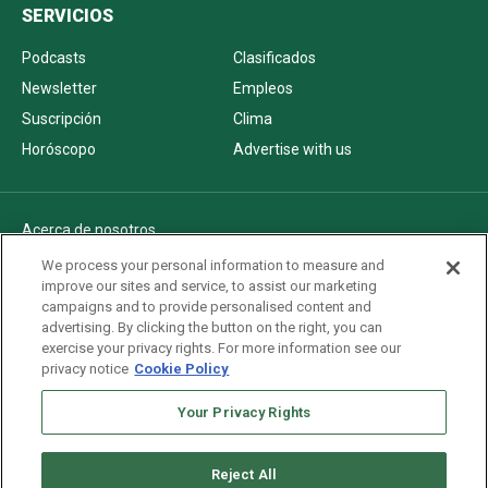
SERVICIOS
Podcasts
Clasificados
Newsletter
Empleos
Suscripción
Clima
Horóscopo
Advertise with us
Acerca de nosotros
Politica de privacidad
We process your personal information to measure and
improve our sites and service, to assist our marketing
Pautas Editoriales
campaigns and to provide personalised content and
AdChoices
advertising. By clicking the button on the right, you can
exercise your privacy rights. For more information see our
Advertise with us
privacy notice
Cookie Policy
Newsletters
Your Privacy Rights
Sitemap
Reject All