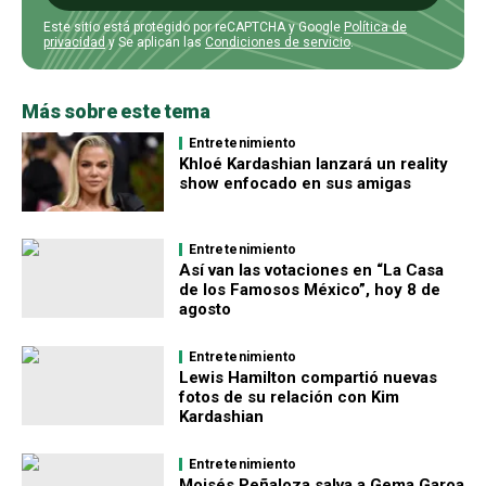
Este sitio está protegido por reCAPTCHA y Google
Política de
privacidad
y Se aplican las
Condiciones de servicio
.
Más sobre este tema
Entretenimiento
Khloé Kardashian lanzará un reality
show enfocado en sus amigas
Entretenimiento
Así van las votaciones en “La Casa
de los Famosos México”, hoy 8 de
agosto
Entretenimiento
Lewis Hamilton compartió nuevas
fotos de su relación con Kim
Kardashian
Entretenimiento
Moisés Peñaloza salva a Gema Garoa