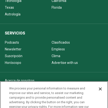
Tecnología
California
Texas
Florida
Astrología
SERVICIOS
Podcasts
Clasificados
Newsletter
Empleos
Suscripción
Clima
Horóscopo
Advertise with us
Acerca de nosotros
Politica de privacidad
We process your personal information to measure and
improve our sites and service, to assist our marketing
Pautas Editoriales
campaigns and to provide personalised content and
AdChoices
advertising. By clicking the button on the right, you can
exercise your privacy rights. For more information see our
Advertise with us