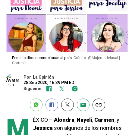
Feminicidios conmocionan al país.
Crédito: @Mujeresdelasal |
Cortesía
Por
La Opinión
28 Sep 2020, 16:39 PM EDT
Sígueme:
M
ÉXICO –
Alondra
,
Nayeli
,
Carmen
, y
Jessica
son algunos de los nombres