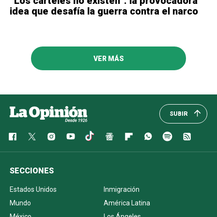
“Los cárteles no existen”: la provocadora
idea que desafía la guerra contra el narco
VER MÁS
SUBIR
SECCIONES
Estados Unidos
Inmigración
Mundo
América Latina
México
Los Ángeles