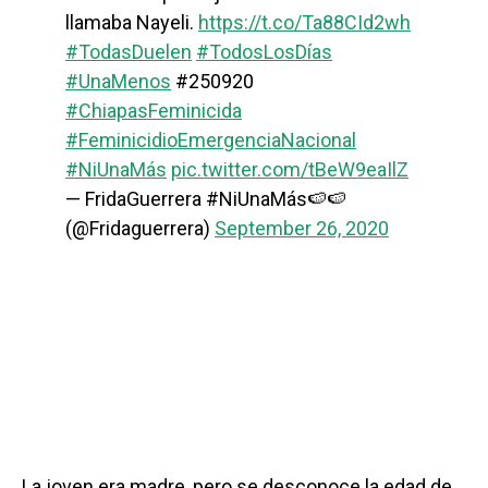
llamaba Nayeli.
https://t.co/Ta88CId2wh
#TodasDuelen
#TodosLosDías
#UnaMenos
#250920
#ChiapasFeminicida
#FeminicidioEmergenciaNacional
#NiUnaMás
pic.twitter.com/tBeW9eaIlZ
— FridaGuerrera #NiUnaMás🍉🍉
(@Fridaguerrera)
September 26, 2020
La joven era madre, pero se desconoce la edad de