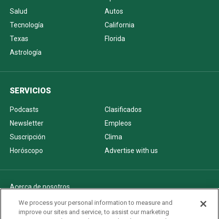
Salud
Autos
Tecnología
California
Texas
Florida
Astrología
SERVICIOS
Podcasts
Clasificados
Newsletter
Empleos
Suscripción
Clima
Horóscopo
Advertise with us
Acerca de nosotros
Politica de privacidad
We process your personal information to measure and
improve our sites and service, to assist our marketing
Pautas Editoriales