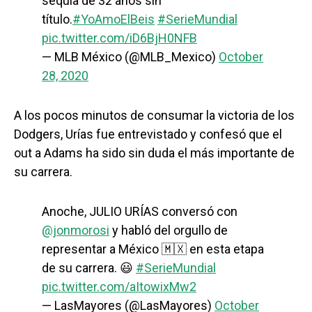
sequía de 32 años sin
título.
#YoAmoElBeis
#SerieMundial
pic.twitter.com/iD6BjH0NFB
— MLB México (@MLB_Mexico)
October
28, 2020
A los pocos minutos de consumar la victoria de los
Dodgers, Urías fue entrevistado y confesó que el
out a Adams ha sido sin duda el más importante de
su carrera.
Anoche, JULIO URÍAS conversó con
@jonmorosi
y habló del orgullo de
representar a México 🇲🇽 en esta etapa
de su carrera. 😃
#SerieMundial
pic.twitter.com/aItowixMw2
— LasMayores (@LasMayores)
October