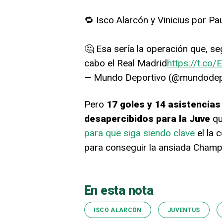
🔁 Isco Alarcón y Vinicius por Pa
🤔 Esa sería la operación que, se
cabo el Real Madrid
https://t.co
— Mundo Deportivo (@mundodep
Pero
17 goles y 14 asistencia
desapercibidos para la Juve
qu
para que siga siendo clave
el la 
para conseguir la ansiada Champ
En esta nota
ISCO ALARCÓN
JUVENTUS