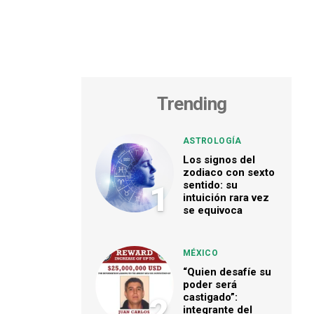
Trending
ASTROLOGÍA
Los signos del
zodiaco con sexto
sentido: su
1
intuición rara vez
se equivoca
MÉXICO
“Quien desafíe su
poder será
castigado”:
2
integrante del