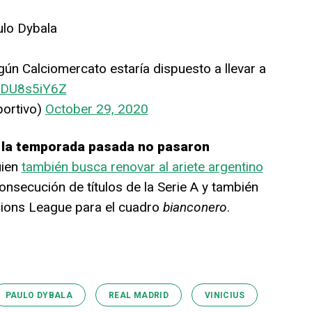
ulo Dybala
gún Calciomercato estaría dispuesto a llevar a
/EDU8s5iY6Z
ortivo)
October 29, 2020
s la temporada pasada no pasaron
ien
también busca renovar al ariete argentino
consecución de títulos de la Serie A y también
ions League para el cuadro
bianconero
.
PAULO DYBALA
REAL MADRID
VINICIUS