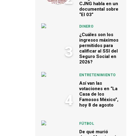
CJNG habla en un
documental sobre
“El 03”
DINERO
¿Cuáles son los
ingresos máximos
permitidos para
3
calificar al SSI del
Seguro Social en
2026?
ENTRETENIMIENTO
Así van las
votaciones en “La
Casa de los
4
Famosos México”,
hoy 8 de agosto
FÚTBOL
De qué murió