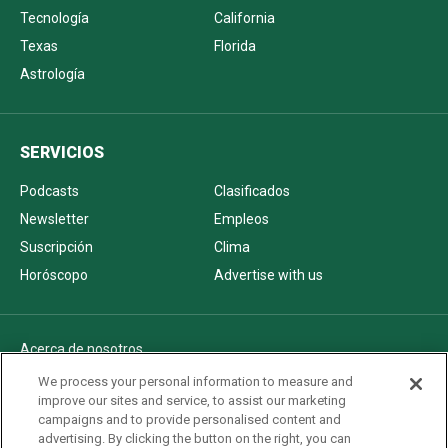
Tecnología
California
Texas
Florida
Astrología
SERVICIOS
Podcasts
Clasificados
Newsletter
Empleos
Suscripción
Clima
Horóscopo
Advertise with us
Acerca de nosotros
Politica de privacidad
We process your personal information to measure and
improve our sites and service, to assist our marketing
Pautas Editoriales
campaigns and to provide personalised content and
AdChoices
advertising. By clicking the button on the right, you can