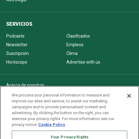
SERVICIOS
Podcasts
Clasificados
Newsletter
Empleos
Suscripción
Clima
Horóscopo
Advertise with us
Acerca de nosotros
Politica de privacidad
We process your personal information to measure and
improve our sites and service, to assist our marketing
Pautas Editoriales
campaigns and to provide personalised content and
AdChoices
advertising. By clicking the button on the right, you can
exercise your privacy rights. For more information see our
Advertise with us
privacy notice
Cookie Policy
Newsletters
Your Privacy Rights
Sitemap