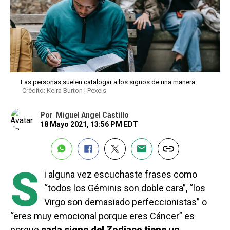
Las personas suelen catalogar a los signos de una manera.
Crédito: Keira Burton | Pexels
Por
Miguel Angel Castillo
18 Mayo 2021, 13:56 PM EDT
S
i alguna vez escuchaste frases como
“todos los Géminis son doble cara”, “los
Virgo son demasiado perfeccionistas” o
“eres muy emocional porque eres Cáncer” es
porque
cada signo del Zodiaco tiene un