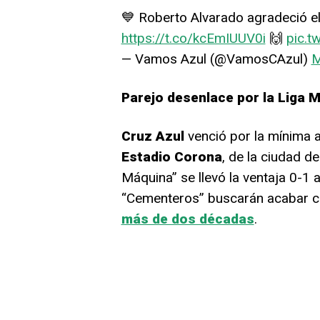
💙 Roberto Alvarado agradeció el
https://t.co/kcEmIUUV0i
🙌
pic.t
— Vamos Azul (@VamosCAzul)
M
Parejo desenlace por la Liga 
Cruz Azul
venció por la mínima a
Estadio Corona
, de la ciudad d
Máquina” se llevó la ventaja 0-1 
“Cementeros” buscarán acabar c
más de dos décadas
.