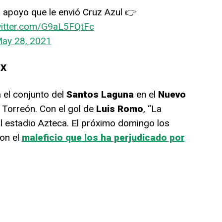
 apoyo que le envió Cruz Azul 👉
witter.com/G9aL5FQtFc
ay 28, 2021
MX
 el conjunto del
Santos Laguna
en el
Nuevo
e Torreón. Con el gol de
Luis Romo
, “La
al estadio Azteca. El próximo domingo los
on el
maleficio que los ha perjudicado por