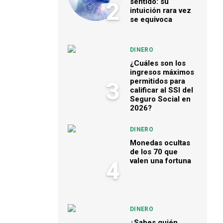
sentido: su
2
intuición rara vez
se equivoca
DINERO
¿Cuáles son los
ingresos máximos
permitidos para
3
calificar al SSI del
Seguro Social en
2026?
DINERO
Monedas ocultas
de los 70 que
valen una fortuna
4
DINERO
¿Sabes quién